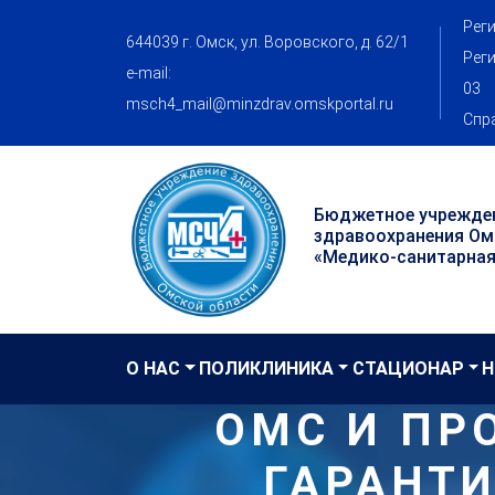
Реги
644039 г. Омск, ул. Воровского, д. 62/1
Реги
e-mail:
03
msch4_mail@minzdrav.omskportal.ru
Спра
Бюджетное учрежде
здравоохранения Ом
«Медико-санитарная
О НАС
ПОЛИКЛИНИКА
СТАЦИОНАР
Н
ОМС И ПР
ГАРАНТИ