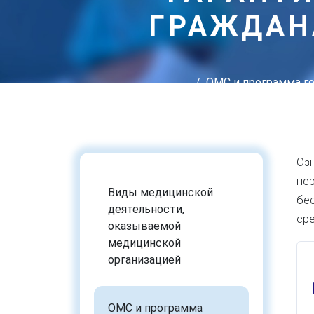
ГРАЖДАН
ОМС и программа г
Оз
пе
Виды медицинской
бе
деятельности,
ср
оказываемой
медицинской
организацией
ОМС и программа